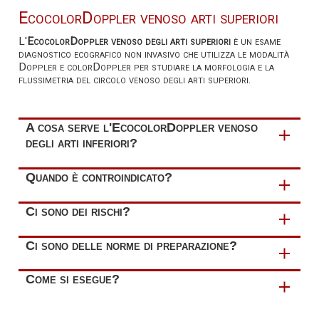
EcocolorDoppler venoso arti superiori
L'
EcocolorDoppler venoso degli arti superiori
è un esame
diagnostico ecografico non invasivo che utilizza le modalità
Doppler e colorDoppler per studiare la morfologia e la
flussimetria del circolo venoso degli arti superiori.
A cosa serve l'EcocolorDoppler venoso
degli arti inferiori?
I dati anatomici e flussimetrici raccolti con
Quando è controindicato?
l’ecocolorDoppler venoso degli arti superiori
permettono di effettuare uno screening del sistema
L'EcocolorDoppler venoso degli arti superiori
non ha
Ci sono dei rischi?
circolatorio venoso ed identificare il tipo di disturbo
controindicazioni
.
circolatorio. Le principali indicazioni per l'esecuzione di
tale esame sono:
L'EcocolorDoppler venoso degli arti superiori
non
Ci sono delle norme di preparazione?
espone a rischi
.
sospetto clinico di una trombosi venosa profonda
che
L'esecuzione di tale esame
non prevede norme di
Come si esegue?
si manifesta con gonfiore e dolore dell'arto
preparazione
.
E' opportuno
portare con sé tutta la documentazione
interessato
Durante l'esecuzione dell'EcocolorDoppler venoso
medica relativa alla patologia in esame
.