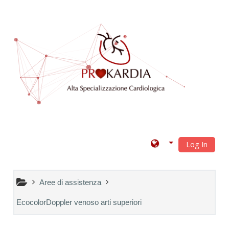
Vai al contenuto principale
Log In
Aree di assistenza
EcocolorDoppler venoso arti superiori