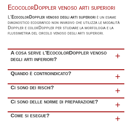
EcocolorDoppler venoso arti superiori
L'
EcocolorDoppler venoso degli arti superiori
è un esame
diagnostico ecografico non invasivo che utilizza le modalità
Doppler e colorDoppler per studiare la morfologia e la
flussimetria del circolo venoso degli arti superiori.
A cosa serve l'EcocolorDoppler venoso
degli arti inferiori?
I dati anatomici e flussimetrici raccolti con
Quando è controindicato?
l’ecocolorDoppler venoso degli arti superiori
permettono di effettuare uno screening del sistema
L'EcocolorDoppler venoso degli arti superiori
non ha
Ci sono dei rischi?
circolatorio venoso ed identificare il tipo di disturbo
controindicazioni
.
circolatorio. Le principali indicazioni per l'esecuzione di
tale esame sono:
L'EcocolorDoppler venoso degli arti superiori
non
Ci sono delle norme di preparazione?
espone a rischi
.
sospetto clinico di una trombosi venosa profonda
che
L'esecuzione di tale esame
non prevede norme di
Come si esegue?
si manifesta con gonfiore e dolore dell'arto
preparazione
.
E' opportuno
portare con sé tutta la documentazione
interessato
Durante l'esecuzione dell'EcocolorDoppler venoso
medica relativa alla patologia in esame
.