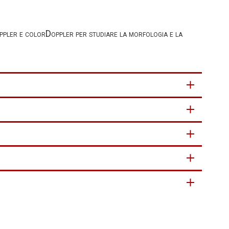
ppler e colorDoppler per studiare la morfologia e la
i con:
empo della malattia, dell’efficacia della terapia e
one supina e mediante una sonda ecografica viene effettuato