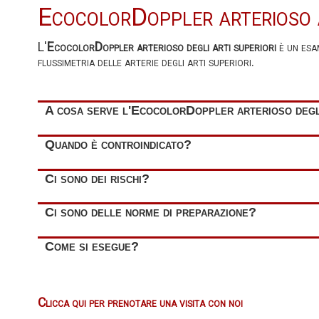
EcocolorDoppler arterioso a
L'
EcocolorDoppler arterioso degli arti superiori
è un esa
flussimetria delle arterie degli arti superiori.
A cosa serve l'EcocolorDoppler arterioso degli
L'
EcocolorDoppler arterioso degli arti superiori
è util
Quando è controindicato?
placca aterosclerotica
con
impatto emodinamico
(
sten
L'EcocolorDoppler arterioso degli arti superiori
non ha
Ci sono dei rischi?
trombosi
L'EcocolorDoppler arterioso degli arti superiori
non es
Ci sono delle norme di preparazione?
I dati anatomici e flussimetrici raccolti con l’ecocolorDo
dell’esito dell’intervento chirurgico.
L'esecuzione di tale esame
non prevede norme di preparaz
Come si esegue?
E' opportuno
portare con sé tutta la documentazione med
Durante l'esecuzione dell'EcocolorDoppler arterioso degli
lo studio del distretto arterioso di interesse.
Clicca qui per prenotare una visita con noi