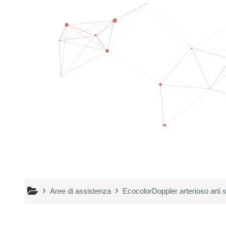
Vai al contenuto principale
Aree di assistenza
EcocolorDoppler arterioso arti s