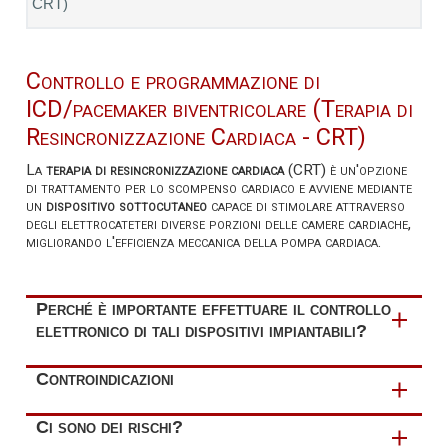
CRT)
Controllo e programmazione di
ICD/pacemaker biventricolare (Terapia di
Resincronizzazione Cardiaca - CRT)
La
terapia di resincronizzazione cardiaca
(CRT) è un'opzione
di trattamento per lo scompenso cardiaco e avviene mediante
un
dispositivo sottocutaneo
capace di stimolare attraverso
degli elettrocateteri diverse porzioni delle camere cardiache,
migliorando l'efficienza meccanica della pompa cardiaca.
Perché è importante effettuare il controllo
elettronico di tali dispositivi impiantabili?
Il
controllo
e la
programmazione
dell'
ICD/pacemaker
Controindicazioni
biventricolare avviene periodicamente
, di solito due
volte all’anno. Controlli aggiuntivi vengono eseguiti in
Il controllo e la programmazione dell'ICD/pacemaker
Ci sono dei rischi?
caso di sospetto malfunzionamento o di progressivo
biventricolare
non ha controindicazioni
.
esaurimento della batteria. Le principali ragioni per cui è