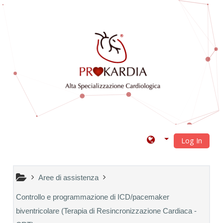
Vai al contenuto principale
Log In
Aree di assistenza
Controllo e programmazione di ICD/pacemaker
biventricolare (Terapia di Resincronizzazione Cardiaca -