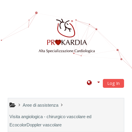
Vai al contenuto principale
Log In
Aree di assistenza
Visita angiologica - chirurgico vascolare ed
EcocolorDoppler vascolare