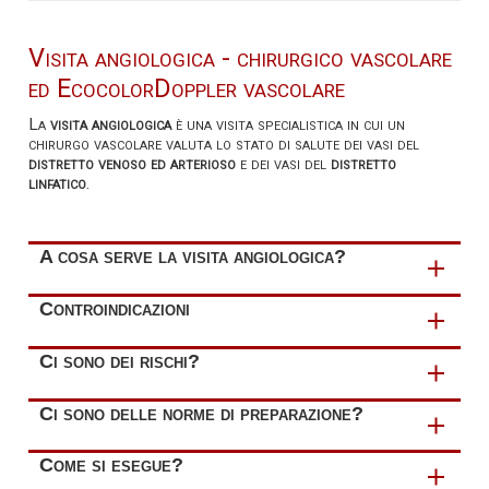
Visita angiologica - chirurgico vascolare
ed EcocolorDoppler vascolare
La
visita angiologica
è una visita specialistica in cui un
chirurgo vascolare valuta lo stato di salute dei vasi del
distretto venoso ed arterioso
e dei vasi del
distretto
linfatico
.
A cosa serve la visita angiologica?
Tale visita riveste un ruolo fondamentale per la
Controindicazioni
prevenzione, la diagnosi e la cura relative alle
principali
condizioni patologiche
a carico dei sistemi:
La visita angiologica
non ha controindicazioni
.
Ci sono dei rischi?
arterioso
: aterosclerosi, aneurismi, vasculiti,
La visita angiologica
non espone a rischi
.
Ci sono delle norme di preparazione?
vasospasmi, embolie arteriose
venoso
: varici, teleangectasie venose, trombosi venose
L'esecuzione di tale visita
non prevede norme di
Come si esegue?
profonde e superficiali
preparazione
.