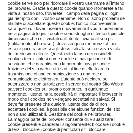
cookie serve solo per ricordare il vostro username all'interno
del browser. Grazie a questo cookie quando ritornerete a far
vista al nostro sito, troverete il campo della pagina di login
già riempito con il vostro username. Non ci sono problemi se
rifiutate di accettare questo cookie, l'unico inconveniente
sarà quello di dover inserire nuovamente il vostro username
nella pagina di login. I cookie sono stringhe di testo di piccole
dimensioni che i siti visitati dall’utente inviano al suo pc
(solitamente al browser), dove vengono memorizzati per
essere poi ritrasmessi agli stessi siti alla successiva visita
del medesimo utente. Questo sito fa uso dei cosiddetti
cookies tecnici intesi come cookie di navigazione o di
sessione, che garantiscono la normale navigazione e
fruizione del sito web e utilizzati al fine di effettuare la
trasmissione di una comunicazione su una rete di
comunicazione elettronica. L’utente può decidere se
autorizzare o non autorizzare il server del nostro Sito Web a
salvare i cookies sul proprio computer. In qualunque
momento, l’utente ha la possibilità di impostare il browser in
modo che i cookies non vengano accettati né salvati. Si
deve far presente che qualora l’utente decida di non
accettare i cookies, è possibile che alcune funzioni del sito
non siano utilizzabili. Gestione dei cookie nel browser.
La maggior parte dei browser consente di: visualizzare i
cookie presenti e cancellarli singolarmente; bloccare i cookie
di terzi; bloccare i cookie di particolari siti; bloccare