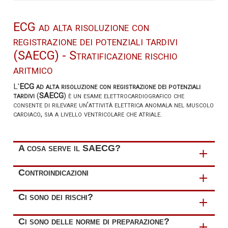
ECG ad alta risoluzione con
registrazione dei potenziali tardivi
(SAECG) - Stratificazione rischio
aritmico
L'
ECG ad alta risoluzione con registrazione dei potenziali
tardivi
(
SAECG
) è un esame elettrocardiografico che
consente di rilevare un’attività elettrica anomala nel muscolo
cardiaco, sia a livello ventricolare che atriale.
A cosa serve il SAECG?
Il SAECG serve ad
identificare i potenziali tardivi
, ossia
Controindicazioni
segnali elettrici, generalmente invisibili
all’elettrocardiogramma standard, che indicano la
L'esecuzione del SAECG
non ha controindicazioni
.
Ci sono dei rischi?
presenza di tessuto cardiaco malato con conduzione
elettrica rallentata.
L'utilizzo di tale metodica aiuta a
riconoscere
i
pazienti
L'esecuzione del SAECG
non espone a rischi
.
Ci sono delle norme di preparazione?
con rischio aumentato di sviluppare tachiaritmie
e, quindi,