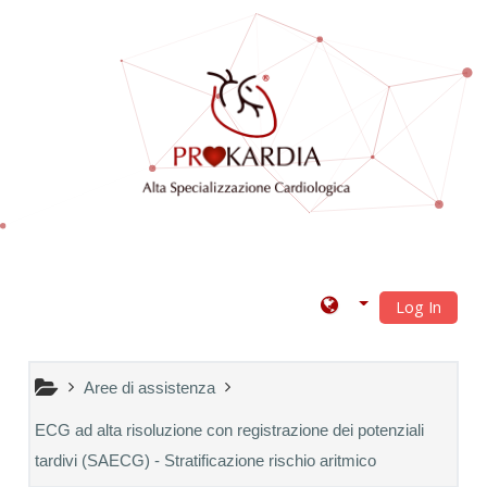
Vai al contenuto principale
Log In
Aree di assistenza
ECG ad alta risoluzione con registrazione dei potenziali
tardivi (SAECG) - Stratificazione rischio aritmico