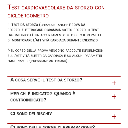
Test cardiovascolare da sforzo con
cicloergometro
Il
test da sforzo
(chiamato anche
prova da
sforzo
,
elettrocardiogramma sotto sforzo
, o
test
ergometrico
) è un accertamento medico che permette
di
monitorare l’attività cardiaca durante esercizio
.
Nel corso della prova vengono raccolte informazioni
sull’attività elettrica cardiaca e su alcuni parametri
emodinamici (pressione arteriosa).
A cosa serve il test da sforzo?
Il test da sforzo permette di
identificare anomalie non
Per chi è indicato? Quando è
riscontrabili con un esame a riposo
.
controindicato?
Mediante tale test è possibile
analizzare
:
Il test da sforzo è indicato per
valutare la risposta e le
Ci sono dei rischi?
condizioni di salute del cuore dei pazienti che soffrono
la
capacità di perfusione delle coronarie
(le arterie
di disturbi da sforzo di presumibile origine cardiaca
. In
che perfondono il nostro cuore)
E’ un esame di induzione di anomalie da sforzo. Tuttavia,
Ci sono delle norme di preparazione?
genere sono pazienti con accertata o sospetta