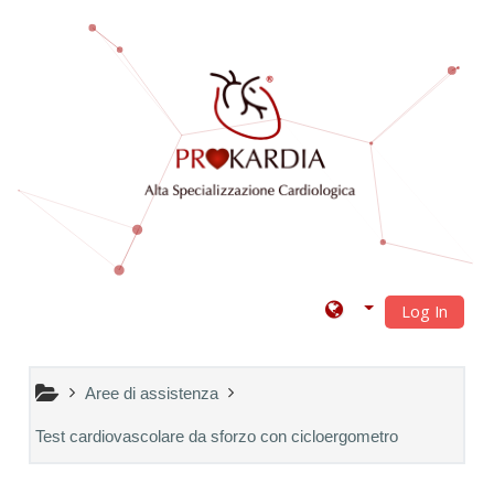
Vai al contenuto principale
Log In
Aree di assistenza
Test cardiovascolare da sforzo con cicloergometro