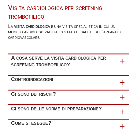
Visita cardiologica per screening
trombofilico
La
visita cardiologica
è una visita specialistica in cui un
medico cardiologo valuta lo stato di salute dell'apparato
cardiovascolare.
A cosa serve la visita cardiologica per
screening trombofilico?
Tale visita riveste un ruolo fondamentale per la
Controindicazioni
valutazione di uno stato di trombofilia
, ossia una
tendenza acquisita o congenita nel formare coaguli.
La visita cardiologica
non ha controindicazioni
.
Ci sono dei rischi?
La visita cardiologica
non espone a rischi
.
Ci sono delle norme di preparazione?
L'esecuzione di tale visita
non prevede norme di
Come si esegue?
preparazione
.
Il paziente è invitato a
portare
con sé i
referti di
La visita cadiologica si compone delle seguenti fasi:
eventuali esami/visite precedenti
correlati al problema