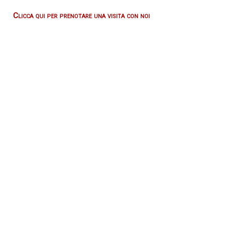
cardiologico.
Clicca qui per prenotare una visita con noi
raccolta dell'anamnesi
, ovvero delle informazioni
relative alla storia clinica del paziente, al suo stile di
vita, alla presenza di familiarità per malattie
cardiovascolari ed alla presenza di eventuali
intolleranze/allergie farmacologiche
esame obiettivo
dell’apparato cardiovascolare
Potranno essere richiesti ulteriori esami a
completamento diagnostico.