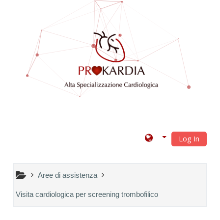
Vai al contenuto principale
Log In
Aree di assistenza
Visita cardiologica per screening trombofilico