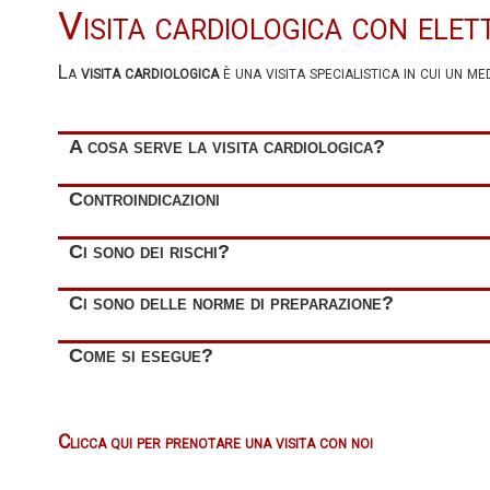
Visita cardiologica con el
La
visita cardiologica
è una visita specialistica in cui un 
A cosa serve la visita cardiologica?
Tale visita riveste un ruolo fondamentale per la prevenzio
Controindicazioni
le
aritmie
La visita cardiologica
non ha controindicazioni
.
Ci sono dei rischi?
le
cardiopatie congenite
la
cardiopatia ischemica
La visita cardiologica
non espone a rischi
.
Ci sono delle norme di preparazione?
le
cardiopatie valvolari
L'esecuzione di tale visita
non prevede norme di preparazi
Come si esegue?
l'
ipertensione arteriosa
Il paziente è invitato a
portare
con sé i
referti di eventual
l'
ipertensione polmonare
La visita cadiologica si compone delle seguenti fasi:
lo
scompenso cardiaco
Clicca qui per prenotare una visita con noi
raccolta dell'anamnesi
, ovvero delle informazioni relat
di eventuali intolleranze/allergie farmacologiche