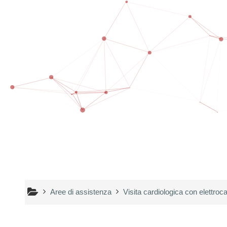
Vai al contenuto principale
Aree di assistenza
Visita cardiologica con elettr