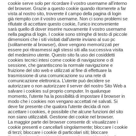
cookie serve solo per ricordare il vostro username all'interno
del browser. Grazie a questo cookie quando ritornerete a far
vista al nostro sito, troverete il campo della pagina di login
già riempito con il vostro username. Non ci sono problemi se
rifiutate di accettare questo cookie, l'unico inconveniente
sarà quello di dover inserire nuovamente il vostro username
nella pagina di login. I cookie sono stringhe di testo di piccole
dimensioni che i siti visitati dall’utente inviano al suo pc
(solitamente al browser), dove vengono memorizzati per
essere poi ritrasmessi agli stessi siti alla successiva visita
del medesimo utente. Questo sito fa uso dei cosiddetti
cookies tecnici intesi come cookie di navigazione o di
sessione, che garantiscono la normale navigazione e
fruizione del sito web e utilizzati al fine di effettuare la
trasmissione di una comunicazione su una rete di
comunicazione elettronica. L’utente può decidere se
autorizzare o non autorizzare il server del nostro Sito Web a
salvare i cookies sul proprio computer. In qualunque
momento, l’utente ha la possibilità di impostare il browser in
modo che i cookies non vengano accettati né salvati. Si
deve far presente che qualora l’utente decida di non
accettare i cookies, è possibile che alcune funzioni del sito
non siano utilizzabili. Gestione dei cookie nel browser.
La maggior parte dei browser consente di: visualizzare i
cookie presenti e cancellarli singolarmente; bloccare i cookie
di terzi; bloccare i cookie di particolari siti; bloccare