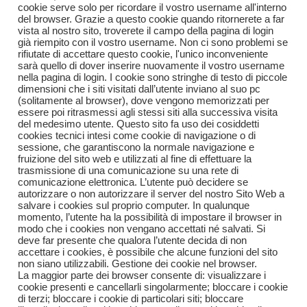
cookie serve solo per ricordare il vostro username all'interno
del browser. Grazie a questo cookie quando ritornerete a far
vista al nostro sito, troverete il campo della pagina di login
già riempito con il vostro username. Non ci sono problemi se
rifiutate di accettare questo cookie, l'unico inconveniente
sarà quello di dover inserire nuovamente il vostro username
nella pagina di login. I cookie sono stringhe di testo di piccole
dimensioni che i siti visitati dall’utente inviano al suo pc
(solitamente al browser), dove vengono memorizzati per
essere poi ritrasmessi agli stessi siti alla successiva visita
del medesimo utente. Questo sito fa uso dei cosiddetti
cookies tecnici intesi come cookie di navigazione o di
sessione, che garantiscono la normale navigazione e
fruizione del sito web e utilizzati al fine di effettuare la
trasmissione di una comunicazione su una rete di
comunicazione elettronica. L’utente può decidere se
autorizzare o non autorizzare il server del nostro Sito Web a
salvare i cookies sul proprio computer. In qualunque
momento, l’utente ha la possibilità di impostare il browser in
modo che i cookies non vengano accettati né salvati. Si
deve far presente che qualora l’utente decida di non
accettare i cookies, è possibile che alcune funzioni del sito
non siano utilizzabili. Gestione dei cookie nel browser.
La maggior parte dei browser consente di: visualizzare i
cookie presenti e cancellarli singolarmente; bloccare i cookie
di terzi; bloccare i cookie di particolari siti; bloccare