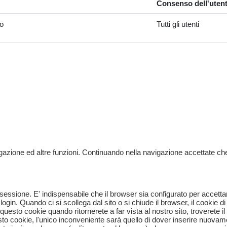
Consenso dell'uten
to
Tutti gli utenti
vigazione ed altre funzioni. Continuando nella navigazione accettate 
di sessione. E' indispensabile che il browser sia configurato per accettar
ogin. Quando ci si scollega dal sito o si chiude il browser, il cookie 
uesto cookie quando ritornerete a far vista al nostro sito, troverete il
to cookie, l'unico inconveniente sarà quello di dover inserire nuovame