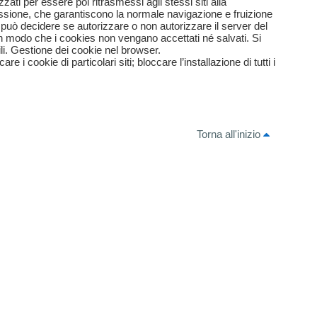
ati per essere poi ritrasmessi agli stessi siti alla
essione, che garantiscono la normale navigazione e fruizione
e può decidere se autorizzare o non autorizzare il server del
in modo che i cookies non vengano accettati né salvati. Si
ili. Gestione dei cookie nel browser.
i cookie di particolari siti; bloccare l’installazione di tutti i
Torna all'inizio