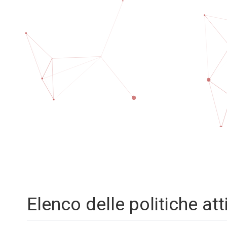
Vai al contenuto principale
Elenco delle politiche att