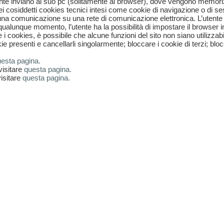
’utente inviano al suo pc (solitamente al browser), dove vengono memorizz
i cosiddetti cookies tecnici intesi come cookie di navigazione o di s
 di una comunicazione su una rete di comunicazione elettronica. L’utent
qualunque momento, l’utente ha la possibilità di impostare il browser 
i cookies, è possibile che alcune funzioni del sito non siano utilizzab
resenti e cancellarli singolarmente; bloccare i cookie di terzi; bloccare 
esta pagina.
visitare
questa pagina.
isitare
questa pagina.